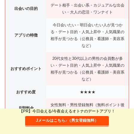
デート相手・出会い系・カジュアルな出会
出会いの目的
い・大人の恋活・ワンナイト
今日会いたい・明日会いたい人が見つか
る・デート目的・人気上昇中・人気職業の
アプリの特徴
相手が見つかる（公務員・看護師・美容系
など）
20代女性と30代以上の男性の会員数が多
い・デート目的・人気上昇中・人気職業の
おすすめポイント
相手が見つかる（公務員・看護師・美容系
など）
おすすめ度
★★★★
女性無料・男性登録無料（無料ポイント後
月額料金
【PR】今日会える/今夜会えるオトナのデートアプリ！
のやりとり 男性1000円/100ポイント～）
Jメールはこちら♪（男女登録無料）
対応地域
全国各地